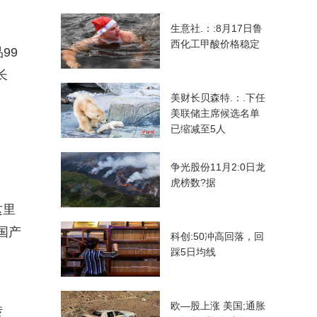
生意社.：:8月17日鲁
西化工甲酸价格稳定
99
长
美财长贝森特.：.下任
美联储主席候选名单
已缩减至5人
争光股份11月2:0日龙
虎榜数?据
这里
国产
科创:50冲高回落，回
踩5日均线
欧—股上涨 美国;通胀
转