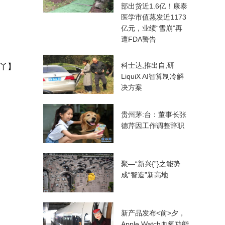
部出货近1.6亿！康泰
医学市值蒸发近1173
亿元，业绩“雪崩”再
遭FDA警告
科士达,推出自,研
丫】
LiquiX AI智算制冷解
决方案
贵州茅:台：董事长张
德芹因工作调整辞职
聚—“新兴{”}之能势
成“智造”新高地
新产品发布<前>夕，
Apple Watch血氧功能