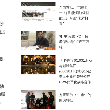
全国首批、广东唯
一！{首}批领航级智
能工厂擘画“未来制
入选
造”
维度
林{平}发展IPO，顶
着“反内卷”扩产百万
吨
提
华,检医疗(01931.HK)
与创胜集团
(06628.HK)就涉15亿
美元创新药管线资产
RWA代币化战略合作
勒
的联
方正证券.：牛市中的
回调特征
在