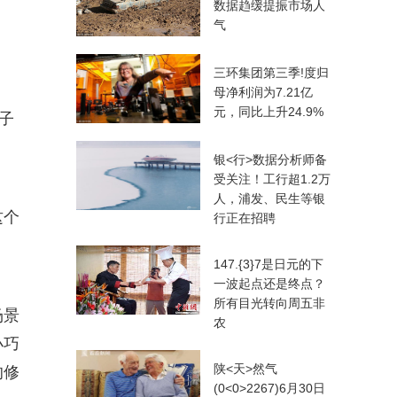
数据趋缓提振市场人
气
三环集团第三季!度归
母净利润为7.21亿
元，同比上升24.9%
子
银<行>数据分析师备
受关注！工行超1.2万
人，浦发、民生等银
这个
行正在招聘
147.{3}7是日元的下
一波起点还是终点？
所有目光转向周五非
场景
农
小巧
陕<天>然气
的修
(0<0>2267)6月30日