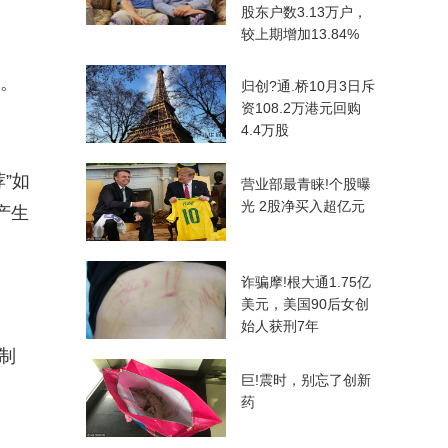
股东户数3.13万户，
较上期增加13.84%
因。
归创?通.桥10月3日斥
资108.2万港元回购
4.4万股
”如
营业部最青睐!个股曝
光 2股净买入超亿元
产生
诈骗摩!根大通1.75亿
美元，美国90后女创
始人获刑7年
制
巨!震时，别忘了创新
药