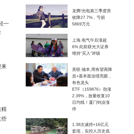
龙腾!光电第三季度营
收降27.7%，亏损
轻一
5869万元
解
上海,电气午后涨超
6% 此前获光大证券
维持“买入”评级
迎来
美联:储本,周有望再降
息+基本面业绩亮眼，
有色龙头
ETF（159876）劲涨
2.39%，放量收复10
日均线！厦门钨业涨
质精
停
这些
1.38次减持+16亿元
套现，实控人历史底