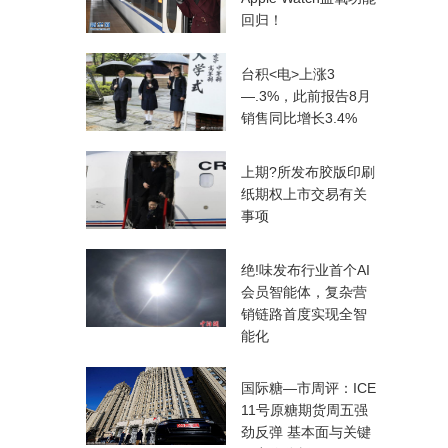
回归！
台积<电>上涨3
—.3%，此前报告8月
销售同比增长3.4%
上期?所发布胶版印刷
纸期权上市交易有关
事项
绝!味发布行业首个AI
会员智能体，复杂营
销链路首度实现全智
能化
国际糖—市周评：ICE
11号原糖期货周五强
劲反弹 基本面与关键